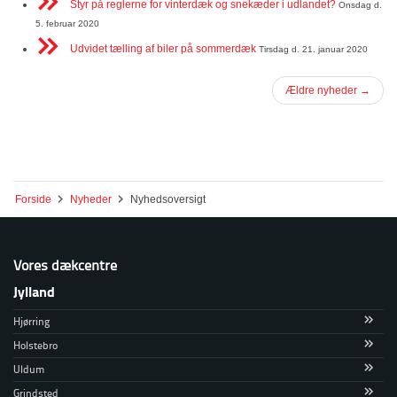
Styr på reglerne for vinterdæk og snekæder i udlandet?
Onsdag d.
5. februar 2020
Udvidet tælling af biler på sommerdæk
Tirsdag d. 21. januar 2020
Ældre nyheder →
Forside
Nyheder
Nyhedsoversigt
Vores dækcentre
Jylland
Hjørring
Holstebro
Uldum
Grindsted