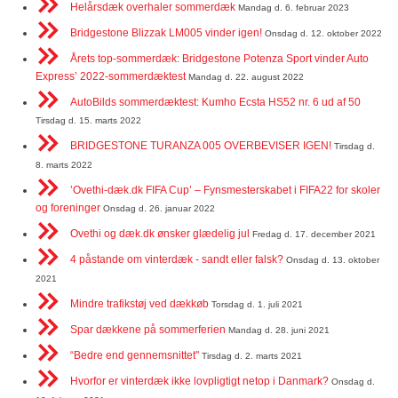
Helårsdæk overhaler sommerdæk
Mandag d. 6. februar 2023
Bridgestone Blizzak LM005 vinder igen!
Onsdag d. 12. oktober 2022
Årets top-sommerdæk: Bridgestone Potenza Sport vinder Auto
Express’ 2022-sommerdæktest
Mandag d. 22. august 2022
AutoBilds sommerdæktest: Kumho Ecsta HS52 nr. 6 ud af 50
Tirsdag d. 15. marts 2022
BRIDGESTONE TURANZA 005 OVERBEVISER IGEN!
Tirsdag d.
8. marts 2022
’Ovethi-dæk.dk FIFA Cup’ – Fynsmesterskabet i FIFA22 for skoler
og foreninger
Onsdag d. 26. januar 2022
Ovethi og dæk.dk ønsker glædelig jul
Fredag d. 17. december 2021
4 påstande om vinterdæk - sandt eller falsk?
Onsdag d. 13. oktober
2021
Mindre trafikstøj ved dækkøb
Torsdag d. 1. juli 2021
Spar dækkene på sommerferien
Mandag d. 28. juni 2021
“Bedre end gennemsnittet"
Tirsdag d. 2. marts 2021
Hvorfor er vinterdæk ikke lovpligtigt netop i Danmark?
Onsdag d.