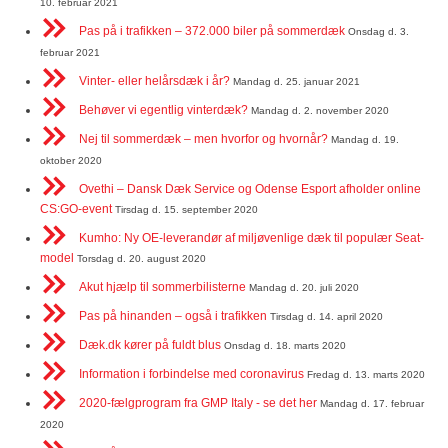
10. februar 2021
Pas på i trafikken – 372.000 biler på sommerdæk
Onsdag d. 3.
februar 2021
Vinter- eller helårsdæk i år?
Mandag d. 25. januar 2021
Behøver vi egentlig vinterdæk?
Mandag d. 2. november 2020
Nej til sommerdæk – men hvorfor og hvornår?
Mandag d. 19.
oktober 2020
Ovethi – Dansk Dæk Service og Odense Esport afholder online
CS:GO-event
Tirsdag d. 15. september 2020
Kumho: Ny OE-leverandør af miljøvenlige dæk til populær Seat-
model
Torsdag d. 20. august 2020
Akut hjælp til sommerbilisterne
Mandag d. 20. juli 2020
Pas på hinanden – også i trafikken
Tirsdag d. 14. april 2020
Dæk.dk kører på fuldt blus
Onsdag d. 18. marts 2020
Information i forbindelse med coronavirus
Fredag d. 13. marts 2020
2020-fælgprogram fra GMP Italy - se det her
Mandag d. 17. februar
2020