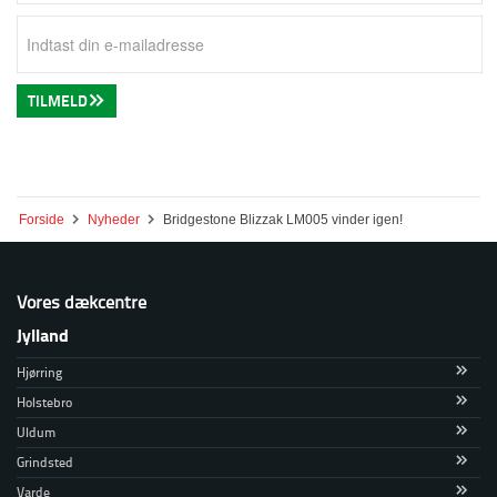
TILMELD
Forside
Nyheder
Bridgestone Blizzak LM005 vinder igen!
Vores dækcentre
Jylland
Hjørring
Holstebro
Uldum
Grindsted
Varde