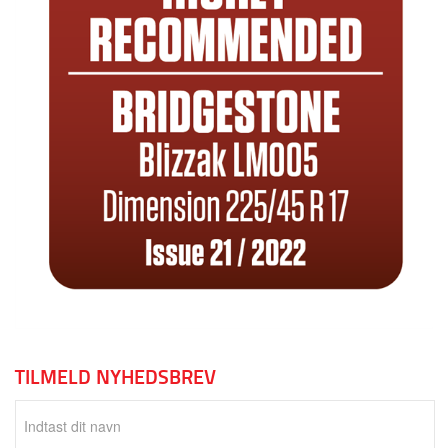
TILMELD NYHEDSBREV