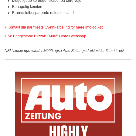
Meget gode køreegenskaber på tørre veje
Behagelig komfort
Brændstofbesparende rullemodstand
> Kontakt din nærmeste Ovethi-afdeling for mere info og køb
> Se Bridgestone Blizzak LM005 i vores webshop
NB! I sidste uge vandt LM005 også Auto Zeitungs dæktest for 3. år i træk!