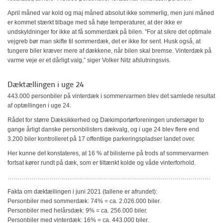
April måned var kold og maj måned absolut ikke sommerlig, men juni måned
er kommet stærkt tilbage med så høje temperaturer, at der ikke er
undskyldninger for ikke at få sommerdæk på bilen. ”For at sikre det optimale
vejgreb bør man skifte til sommerdæk, det er ikke for sent. Husk også, at
tungere biler kræver mere af dækkene, når bilen skal bremse. Vinterdæk på
varme veje er et dårligt valg,” siger Volker Nitz afslutningsvis.
Dæktællingen i uge 24
443.000 personbiler på vinterdæk i sommervarmen blev det samlede resultat
af optællingen i uge 24.
Rådet for større Dæksikkerhed og Dækimportørforeningen undersøger to
gange årligt danske personbilisters dækvalg, og i uge 24 blev flere end
3.200 biler kontrolleret på 17 offentlige parkeringspladser landet over.
Her kunne det konstateres, at 16 % af bilisterne på trods af sommervarmen
fortsat kører rundt på dæk, som er tiltænkt kolde og våde vinterforhold.
…………………………………………………………………………………………
Fakta om dæktællingen i juni 2021 (tallene er afrundet):
Personbiler med sommerdæk: 74% = ca. 2.026.000 biler.
Personbiler med helårsdæk: 9% = ca. 256.000 biler.
Personbiler med vinterdæk: 16% = ca. 443.000 biler.