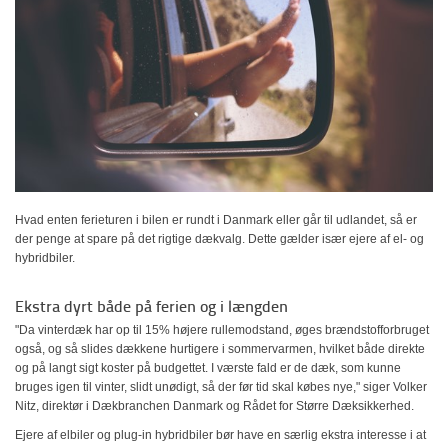
Hvad enten ferieturen i bilen er rundt i Danmark eller går til udlandet, så er
der penge at spare på det rigtige dækvalg. Dette gælder især ejere af el- og
hybridbiler.
Ekstra dyrt både på ferien og i længden
"Da vinterdæk har op til 15% højere rullemodstand, øges brændstofforbruget
også, og så slides dækkene hurtigere i sommervarmen, hvilket både direkte
og på langt sigt koster på budgettet. I værste fald er de dæk, som kunne
bruges igen til vinter, slidt unødigt, så der før tid skal købes nye," siger Volker
Nitz, direktør i Dækbranchen Danmark og Rådet for Større Dæksikkerhed.
Ejere af elbiler og plug-in hybridbiler bør have en særlig ekstra interesse i at