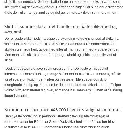
skifte til sommerdæk. Grundet batterierne har køretøjerne ekstra vægt, som
skal flyttes, og det kræver energi. Derfor er det vigtigt, at bilen er udstyret med
dæk, der ruller længst muligt, og det gør vinterdæk ikke i sommervarmen.
Skift til sommerdæk - det handler om både sikkerhed og
økonomi
Der er både sikkerhedsmæssige og økonomiske gevinster ved at skifte fra
vinterdæk til sommerdæk. Ikke at skifte fra vinterdæk til sommerdæk kan
skyldes glemsomhed, uvidenhed eller at man regner med at spare penge.
Men man kan faktisk spare både penge, uheld og i sidste ende liv ved at
skifte.
”Dæk er desværre et overset interesseemne. De fleste er meget lidt
interesseret i deres dæk og mange skifter derfor ikke til sommerdæk, måske
for at spare omkostningen, tiden og besværet. Men det er udtryk for
manglende indsigt og interesse for det, der holder os sikkert kørende,” siger
Volker Nitz, som undrer sig over, at mange har sommerhjul, men at de stadig
ligger i vinterhi.
Sommeren er her, men 443.000 biler er stadig på vinterdæk
Den nyeste optælling af personbilisternes dækvalg blev foretaget af
repræsentanter for Rådet for Større Dæksikkerhed i uge 24, og her blev
resultatet, at hele 443.000 personbiler fortsat har vinterdæk på bilen.