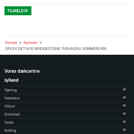
TILMELD
Forside
Nyheder
OPLEV DET NYE BRIDGESTONE TURANZA 6 SOMMERDÆK
Vores dækcentre
Jylland
Hjørring
Holstebro
Uldum
Grindsted
Varde
Kolding