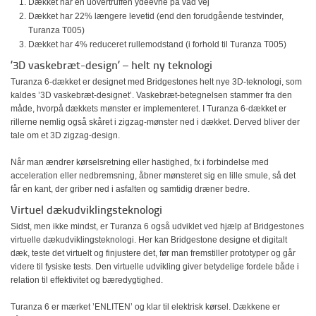
Dækket har en uovertruffen ydeevne på våd vej
Dækket har 22% længere levetid (end den forudgående testvinder,
Turanza T005)
Dækket har 4% reduceret rullemodstand (i forhold til Turanza T005)
’3D vaskebræt-design’ – helt ny teknologi
Turanza 6-dækket er designet med Bridgestones helt nye 3D-teknologi, som
kaldes ’3D vaskebræt-designet’. Vaskebræt-betegnelsen stammer fra den
måde, hvorpå dækkets mønster er implementeret. I Turanza 6-dækket er
rillerne nemlig også skåret i zigzag-mønster ned i dækket. Derved bliver der
tale om et 3D zigzag-design.
Når man ændrer kørselsretning eller hastighed, fx i forbindelse med
acceleration eller nedbremsning, åbner mønsteret sig en lille smule, så det
får en kant, der griber ned i asfalten og samtidig dræner bedre.
Virtuel dækudviklingsteknologi
Sidst, men ikke mindst, er Turanza 6 også udviklet ved hjælp af Bridgestones
virtuelle dækudviklingsteknologi. Her kan Bridgestone designe et digitalt
dæk, teste det virtuelt og finjustere det, før man fremstiller prototyper og går
videre til fysiske tests. Den virtuelle udvikling giver betydelige fordele både i
relation til effektivitet og bæredygtighed.
Turanza 6 er mærket ’ENLITEN’ og klar til elektrisk kørsel. Dækkene er