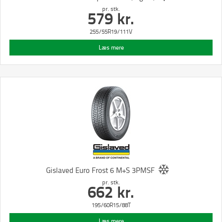
pr. stk.
579
kr.
255/55R19/111V
Læs mere
Gislaved Euro Frost 6 M+S 3PMSF
pr. stk.
662
kr.
195/60R15/88T
Læs mere