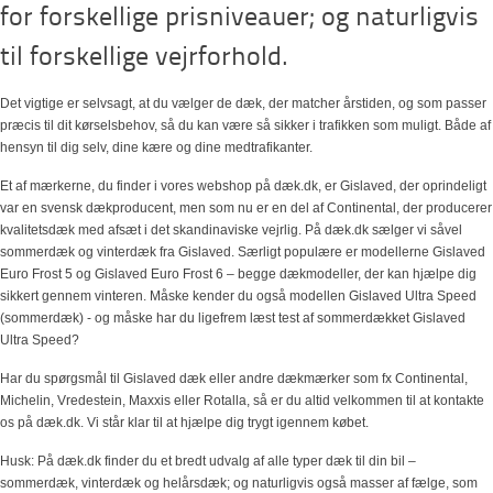
for forskellige prisniveauer; og naturligvis
til forskellige vejrforhold.
Det vigtige er selvsagt, at du vælger de dæk, der matcher årstiden, og som passer
præcis til dit kørselsbehov, så du kan være så sikker i trafikken som muligt. Både af
hensyn til dig selv, dine kære og dine medtrafikanter.
Et af mærkerne, du finder i vores webshop på dæk.dk, er Gislaved, der oprindeligt
var en svensk dækproducent, men som nu er en del af Continental, der producerer
kvalitetsdæk med afsæt i det skandinaviske vejrlig. På dæk.dk sælger vi såvel
sommerdæk og vinterdæk fra Gislaved. Særligt populære er modellerne Gislaved
Euro Frost 5 og Gislaved Euro Frost 6 – begge dækmodeller, der kan hjælpe dig
sikkert gennem vinteren. Måske kender du også modellen Gislaved Ultra Speed
(sommerdæk) - og måske har du ligefrem læst test af sommerdækket Gislaved
Ultra Speed?
Har du spørgsmål til Gislaved dæk eller andre dækmærker som fx Continental,
Michelin, Vredestein, Maxxis eller Rotalla, så er du altid velkommen til at kontakte
os på dæk.dk. Vi står klar til at hjælpe dig trygt igennem købet.
Husk: På dæk.dk finder du et bredt udvalg af alle typer dæk til din bil –
sommerdæk, vinterdæk og helårsdæk; og naturligvis også masser af fælge, som