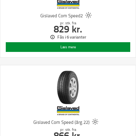
Gislaved Com Speed2
pr. stk.
fra
829
kr.
Fås i 6 varianter
Læs mere
Gislaved Com Speed (årg.22)
pr. stk.
fra
866
kr.