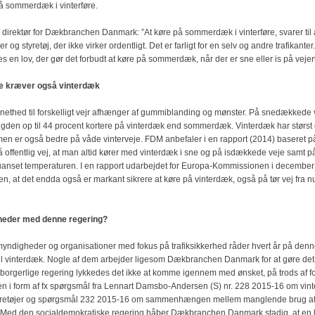
på sommerdæk i vinterføre.
, direktør for Dækbranchen Danmark: ”At køre på sommerdæk i vinterføre, svarer til 
og styretøj, der ikke virker ordentligt. Det er farligt for en selv og andre trafikanter
s en lov, der gør det forbudt at køre på sommerdæk, når der er sne eller is på vejen
re kræver også vinterdæk
nethed til forskelligt vejr afhænger af gummiblanding og mønster. På snedækkede 
den op til 44 procent kortere på vinterdæk end sommerdæk. Vinterdæk har størst 
men er også bedre på våde vinterveje. FDM anbefaler i en rapport (2014) baseret på
å offentlig vej, at man altid kører med vinterdæk i sne og på isdækkede veje samt 
 uanset temperaturen. I en rapport udarbejdet for Europa-Kommissionen i december
n, at det endda også er markant sikrere at køre på vinterdæk, også på tør vej fra n
heder med denne regering?
ndigheder og organisationer med fokus på trafiksikkerhed råder hvert år på denne 
te til vinterdæk. Nogle af dem arbejder ligesom Dækbranchen Danmark for at gøre det l
borgerlige regering lykkedes det ikke at komme igennem med ønsket, på trods af fo
en i form af fx spørgsmål fra Lennart Damsbo-Andersen (S) nr. 228 2015-16 om vin
retøjer og spørgsmål 232 2015-16 om sammenhængen mellem manglende brug af
. Med den socialdemokratiske regering håber Dækbranchen Danmark stadig, at en 