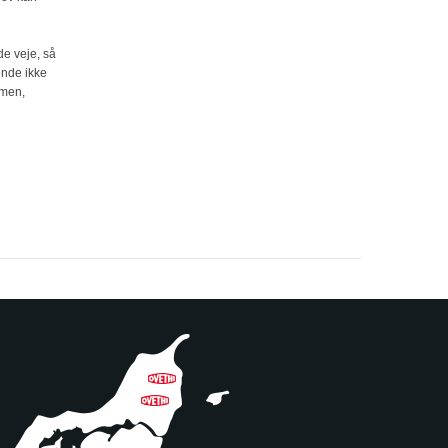
e veje, så
ende ikke
mmen,