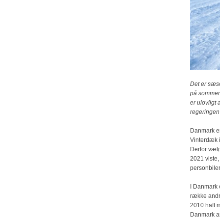
Det er sæso
på sommerdæ
er ulovligt
regeringen 
Danmark er 
Vinterdæk 
Derfor vælg
2021 viste,
personbiler.
I Danmark e
række andre
2010 haft m
Danmark arb