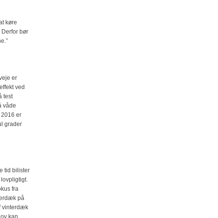
at køre
. Derfor bør
e.”
veje er
effekt ved
 test
på våde
 2016 er
ul grader
tid bilister
ovpligtigt.
kus fra
terdæk på
 vinterdæk
lov kan