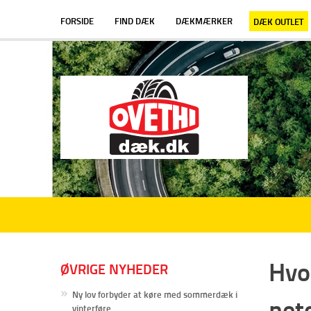
FORSIDE
FIND DÆK
DÆKMÆRKER
DÆK OUTLET
Hvor
ØVRIGE NYHEDER
Ny lov forbyder at køre med sommerdæk i
net
vinterføre