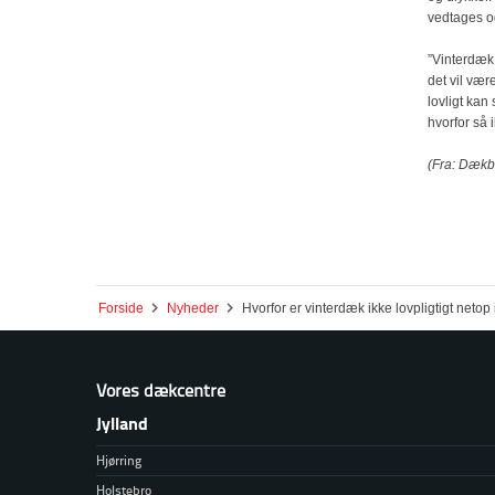
vedtages og
”Vinterdæk
det vil vær
lovligt ka
hvorfor så 
(Fra: Dæk
Forside
Nyheder
Hvorfor er vinterdæk ikke lovpligtigt neto
Vores dækcentre
Jylland
Hjørring
Holstebro