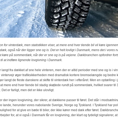
n for vinterdæk, men statistikken viser, at mere end hver tiende bil vil køre igenne
k, også når der ligger sne og is. Det er helt lovligt i Danmark, mens det i vores
 at køre på sommerdæk, når der er sne og is på vejene. Dækbranchen opfordrer fort
til at indføre lignende lovgivning i Danmark.
langt fra dækket af sne hele vinteren, men der er altid perioder med sne og is i vin
i vintervejr øger trafiksikkerheden med dramatisk kortere bremselængde og bedre k
er langt de fleste danskere at skifte til vinterdæk her i efteråret. Men en optælling i
 at mere end hver tiende bil stadig skøjtede rundt på sommerdæk, hvilket svarer til
 Det er farligt, men det er ikke ulovligt.
r der ingen lovgivning, der sikrer, at dækkene passer til føret. Det står i modsætning
 lande, herunder vores nabolande Sverige, Norge og Tyskland. I Tyskland har poli
ulighed for at give en bøde til biler, der ikke kører med dæk efter føret. Dækbranch
ejder for, at vi også i Danmark får en lovgivning, der klart og tydeligt signalerer, a