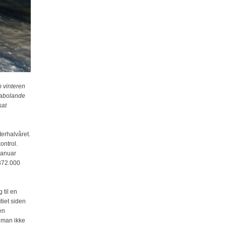
m vinteren
 nabolande
sat
terhalvåret.
ontrol.
 januar
 372.000
 til en
tiet siden
en
t man ikke