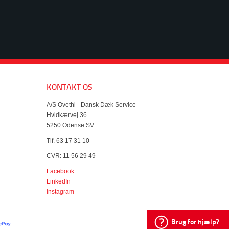
KONTAKT OS
A/S Ovethi - Dansk Dæk Service
Hvidkærvej 36
5250 Odense SV
Tlf. 63 17 31 10
CVR: 11 56 29 49
Facebook
LinkedIn
Instagram
Brug for hjælp?