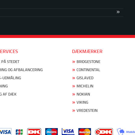
ERVICES
DÆKMÆRKER
 PÅ STEDET
BRIDGESTONE
ING OG AFBALANCERING
CONTINENTAL
S-UDMÅLING
GISLAVED
NING
MICHELIN
G AF DÆK
NOKIAN
VIKING
VREDESTEIN