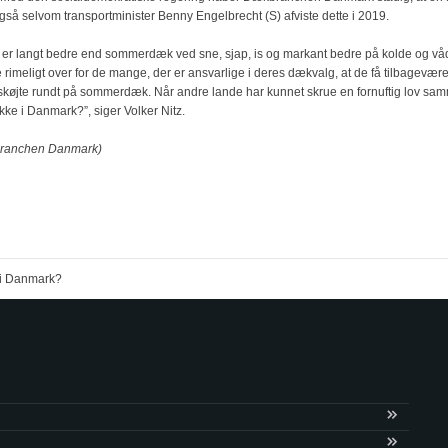
så selvom transportminister Benny Engelbrecht (S) afviste dette i 2019.
 er langt bedre end sommerdæk ved sne, sjap, is og markant bedre på kolde og våd
e rimeligt over for de mange, der er ansvarlige i deres dækvalg, at de få tilbagevær
n skøjte rundt på sommerdæk. Når andre lande har kunnet skrue en fornuftig lov sa
ikke i Danmark?”, siger Volker Nitz.
branchen Danmark)
p i Danmark?