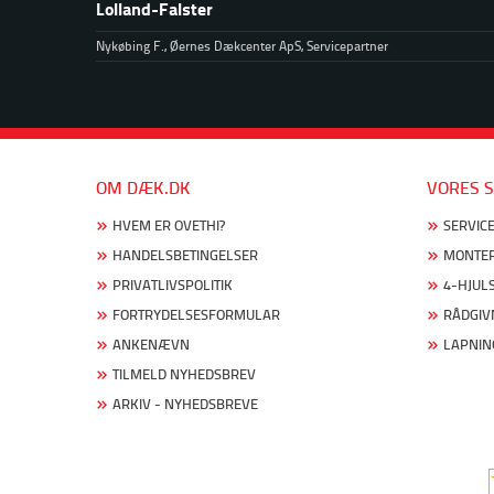
Lolland-Falster
Nykøbing F., Øernes Dækcenter ApS, Servicepartner
OM DÆK.DK
VORES S
HVEM ER OVETHI?
SERVICE
HANDELSBETINGELSER
MONTER
PRIVATLIVSPOLITIK
4-HJUL
FORTRYDELSESFORMULAR
RÅDGIV
ANKENÆVN
LAPNIN
TILMELD NYHEDSBREV
ARKIV - NYHEDSBREVE