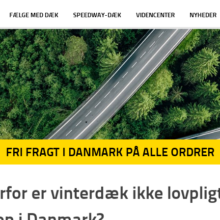
FÆLGE MED DÆK
SPEEDWAY-DÆK
VIDENCENTER
NYHEDER
FRI FRAGT I DANMARK PÅ ALLE ORDRER
for er vinterdæk ikke lovplig
op i Danmark?