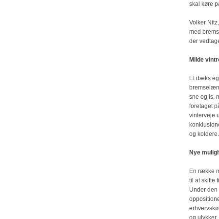
skal køre 
Volker Nitz
med bremser 
der vedtage
Milde vint
Et dæks eg
bremselæng
sne og is, 
foretaget p
vinterveje
konklusione
og koldere.
Nye mulig
En række my
til at skif
Under den 
opposition
erhvervskø
og ulykker