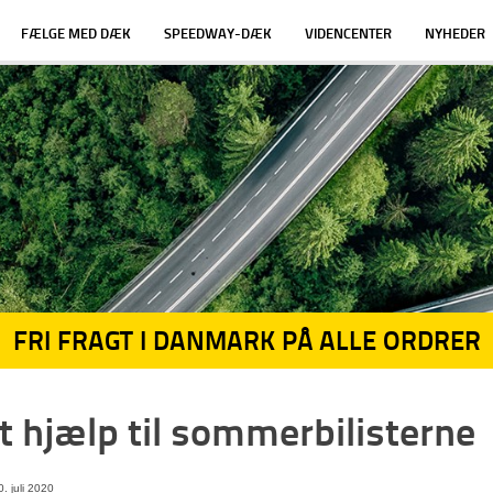
FÆLGE MED DÆK
SPEEDWAY-DÆK
VIDENCENTER
NYHEDER
FRI FRAGT I DANMARK PÅ ALLE ORDRER
t hjælp til sommerbilisterne
. juli 2020