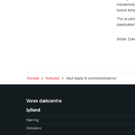
manøvredygt
lavere temp
”
For at sik
dæktrykket 
(Kilde: Dæ
Forside
Nyheder
Akut hjælp til sommerbilisterne
Vores dækcentre
Jylland
Hjørring
Holstebro