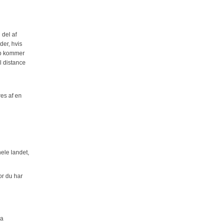
 del af
der, hvis
lp kommer
 distance
res af en
ele landet,
or du har
ra