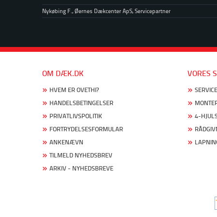
Nykøbing F., Øernes Dækcenter ApS, Servicepartner
OM DÆK.DK
VORES S
HVEM ER OVETHI?
SERVICE
HANDELSBETINGELSER
MONTER
PRIVATLIVSPOLITIK
4-HJUL
FORTRYDELSESFORMULAR
RÅDGIV
ANKENÆVN
LAPNIN
TILMELD NYHEDSBREV
ARKIV - NYHEDSBREVE