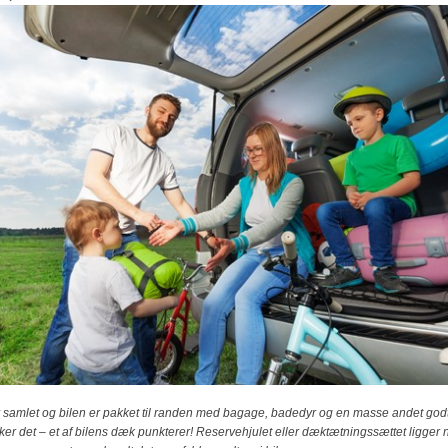
 samlet og bilen er pakket til randen med bagage, badedyr og en masse andet godt t
ker det – et af bilens dæk punkterer!
Reservehjulet eller dæktætningssættet ligger n