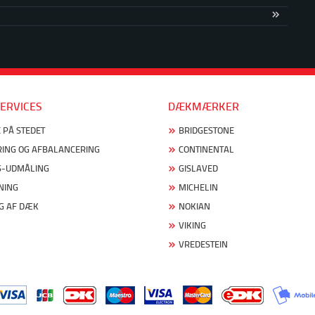
ERVICES
DÆKMÆRKER
 PÅ STEDET
BRIDGESTONE
ING OG AFBALANCERING
CONTINENTAL
S-UDMÅLING
GISLAVED
NING
MICHELIN
G AF DÆK
NOKIAN
VIKING
VREDESTEIN