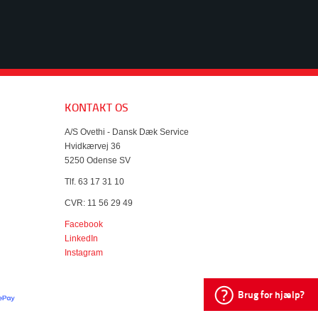
KONTAKT OS
A/S Ovethi - Dansk Dæk Service
Hvidkærvej 36
5250 Odense SV
Tlf. 63 17 31 10
CVR: 11 56 29 49
Facebook
LinkedIn
Instagram
Brug for hjælp?