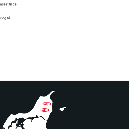
sset til de
sk også