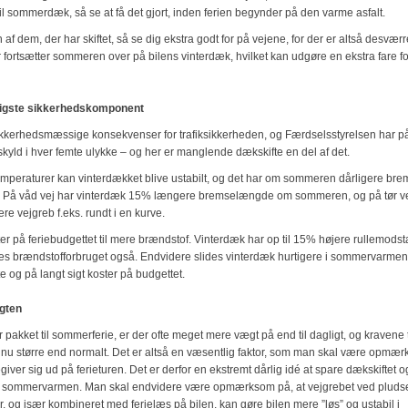
il sommerdæk, så se at få det gjort, inden ferien begynder på den varme asfalt.
 af dem, der har skiftet, så se dig ekstra godt for på vejene, for der er altså desværre
fortsætter sommeren over på bilens vinterdæk, hvilket kan udgøre en ekstra fare fo
tigste sikkerhedskomponent
kerhedsmæssige konsekvenser for trafiksikkerheden, og Færdselsstyrelsen har påvi
 skyld i hver femte ulykke – og her er manglende dækskifte en del af det.
emperaturer kan vinterdækket blive ustabilt, og det har om sommeren dårligere b
. På våd vej har vinterdæk 15% længere bremselængde om sommeren, og på tør ve
re vejgreb f.eks. rundt i en kurve.
er på feriebudgettet til mere brændstof. Vinterdæk har op til 15% højere rullemods
s brændstofforbruget også. Endvidere slides vinterdæk hurtigere i sommervarmen,
e og på langt sigt koster på budgettet.
gten
r pakket til sommerferie, er der ofte meget mere vægt på end til dagligt, og kravene t
nu større end normalt. Det er altså en væsentlig faktor, som man skal være opmær
iver sig ud på ferieturen. Det er derfor en ekstremt dårlig idé at spare dækskiftet 
i sommervarmen. Man skal endvidere være opmærksom på, at vejgrebet ved pluds
 og især kombineret med ferielæs på bilen, kan gøre bilen mere ”løs” og ustabil i