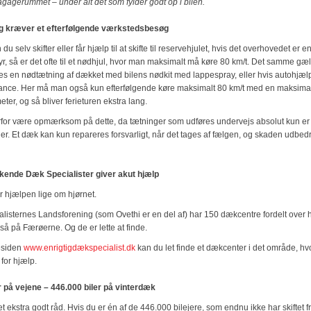
agagerummet – under alt det som fylder godt op i bilen.
g kræver et efterfølgende værkstedsbesøg
u selv skifter eller får hjælp til at skifte til reservehjulet, hvis det overhovedet er en
yr, så er det ofte til et nødhjul, hvor man maksimalt må køre 80 km/t. Det samme gæl
ges en nødtætning af dækket med bilens nødkit med lappespray, eller hvis autohjæ
ance. Her må man også kun efterfølgende køre maksimalt 80 km/t med en maksimal
eter, og så bliver ferieturen ekstra lang.
rfor være opmærksom på dette, da tætninger som udføres undervejs absolut kun er
r. Et dæk kan kun repareres forsvarligt, når det tages af fælgen, og skaden udbed
ende Dæk Specialister giver akut hjælp
r hjælpen lige om hjørnet.
isternes Landsforening (som Ovethi er en del af) har 150 dækcentre fordelt over h
så på Færøerne. Og de er lette at finde.
esiden
www.enrigtigdækspecialist.dk
kan du let finde et dækcenter i det område, hv
 for hjælp.
r på vejene – 446.000 biler på vinterdæk
et ekstra godt råd. Hvis du er én af de 446.000 bilejere, som endnu ikke har skiftet f