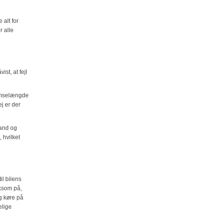
 alt for
r alle
st, at fejl
remselængde
j er der
tand og
 hvilket
il bilens
ksom på,
og køre på
elige