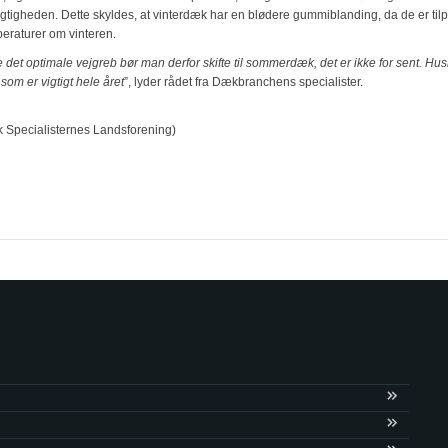
igheden. Dette skyldes, at vinterdæk har en blødere gummiblanding, da de er tilpa
eraturer om vinteren.
re det optimale vejgreb bør man derfor skifte til sommerdæk, det er ikke for sent. Hu
som er vigtigt hele året
”, lyder rådet fra Dækbranchens specialister.
k Specialisternes Landsforening)