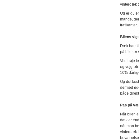
vinterdæk t
Og er du en
mange, der 
trafikanter.
Bilens vig
Dæk har sik
på biler er
Ved høje t
og vejgreb
10% dårlige
Og det kost
dermed øge
både direkt
Pas på væ
Når bilen e
dæk er end
når man beg
vinterdæk 
bevægelser,