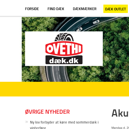
FORSIDE
FIND DÆK
DÆKMÆRKER
DÆK OUTLET
Aku
ØVRIGE NYHEDER
Ny lov forbyder at køre med sommerdæk i
vinterføre
Mandag d. 20