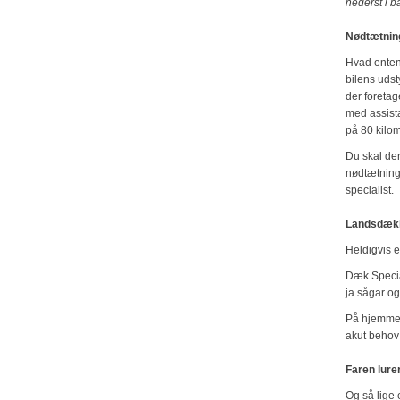
nederst i b
Nødtætnin
Hvad enten d
bilens udst
der foreta
med assist
på 80 kilom
Du skal de
nødtætninge
specialist.
Landsdækk
Heldigvis e
Dæk Special
ja sågar og
På hjemm
akut behov
Faren lure
Og så lige 