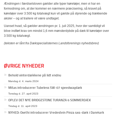
Ændringen i færdselsloven gælder alle typer køretøjer, men vi har en
formodning om, at der kommer en nærmere præcisering, så kravet på
køretøjer over 3.500 kg totalvægt kun vil gælde på styrende og trækkende
aksler – og at trailere vil være undtaget.
Uanset hvad, så gælder ændringen pr. 1. juli 2025, hvor der samtidigt vil
blive indført krav om mindst 1,6 mm mønsterdybde på dæk til køretøjer over
3.500 kg totalvægt.
(teksten er lånt fra Dækspecialisternes Landsforenings nyhedsbrev)
ØVRIGE NYHEDER
Behold vinterdækkene på lidt endnu
Mandag d. 4. marts 2024
Mitas introducerer Tubeless SW-07 speedwaydæk
Torsdag d. 27. april 2023
OPLEV DET NYE BRIDGESTONE TURANZA 6 SOMMERDÆK
Tirsdag d. 11. april 2023
NYHED: Ovethi introducerer Vredestein Pinza 4x4-dæk i Danmark