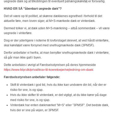
uegnede dæk og at tilkoblingen til eventuelt påhængskøretøj er forsvarlig.
HVAD ER SÅ ”åbenbart uegnede dæk”?
Det vil være op til politiet, at skønne dækkenes egnethed i forhold til det
aktuelle føre, men loven siger, at M+S-mærkede dæk er vinterdæk.
Dermed tolker vi, at dæk uden M+S-mærkning – altså sommerdæk – vil være
uegnede i vinterføre.
Dog er der yderligere i noterne til lovforslaget skrevet, at ved hårdt vinterføre,
skal køretøjet være forsynet med snefnugmærkede dæk (3PMSF).
Derfor anbefaler vi herfra, at man benytter snefnugmærkede dæk i vinterføre,
så går man ikke galt i byen.
Dette anbefales i øvrigt af Færdselsstyrelsen på deres hjemmeside
https://www.fstyr.dk/privat/krav-til-koeretoejer/vejledning-om-daek
:
Færdselsstyrelsen anbefaler følgende:
Skift til vinterdæk i god tid, hvis du ikke kan undvære din bil, når der er
risiko for sne, is og sjap.
Hvis du ikke skifter til vinterdæk, er det vigtigt, at du ikke kører på dage
med risiko for sne, is og sjap.
Vinterdæk har enten dækmærket ”M+S” eller ”3PMSF”. Det bedste dæk,
hvis der er sne på vejen, er 3PMSF.