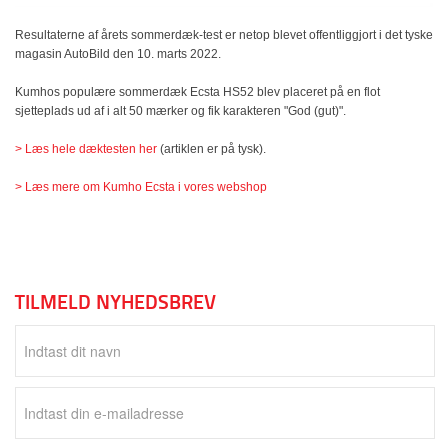
Resultaterne af årets sommerdæk-test er netop blevet offentliggjort i det tyske
magasin AutoBild den 10. marts 2022.
Kumhos populære sommerdæk Ecsta HS52 blev placeret på en flot
sjetteplads ud af i alt 50 mærker og fik karakteren "God (gut)".
> Læs hele dæktesten her
(artiklen er på tysk).
> Læs mere om Kumho Ecsta i vores webshop
TILMELD NYHEDSBREV