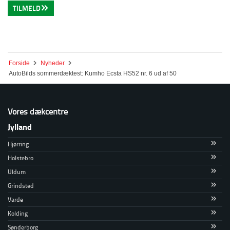
TILMELD
Forside
Nyheder
AutoBilds sommerdæktest: Kumho Ecsta HS52 nr. 6 ud af 50
Vores dækcentre
Jylland
Hjørring
Holstebro
Uldum
Grindsted
Varde
Kolding
Sønderborg