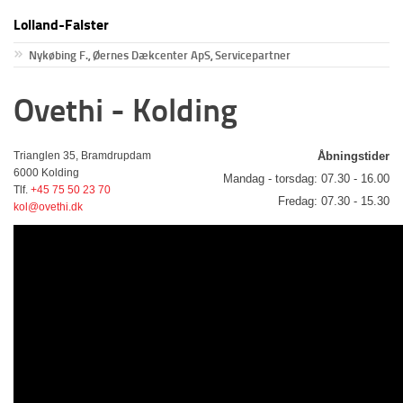
Lolland-Falster
Nykøbing F., Øernes Dækcenter ApS, Servicepartner
Ovethi - Kolding
Trianglen 35, Bramdrupdam
Åbningstider
6000 Kolding
Mandag - torsdag:
07.30 - 16.00
Tlf.
+45 75 50 23 70
Fredag:
07.30 - 15.30
kol@ovethi.dk