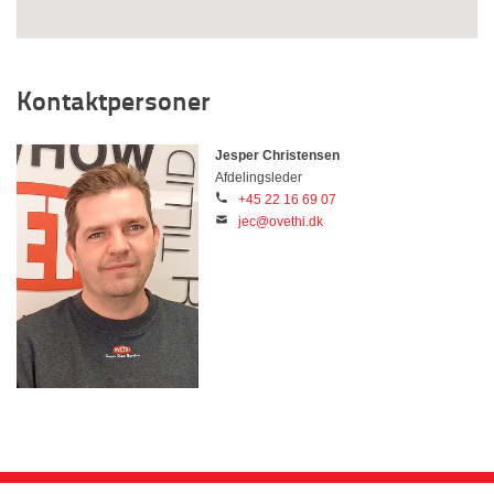
Kontaktpersoner
Jesper Christensen
Afdelingsleder
+45 22 16 69 07
jec@ovethi.dk