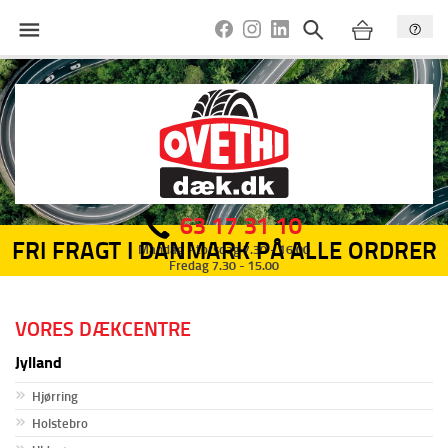
63 17 31 10
FRI FRAGT I DANMARK PÅ ALLE ORDRER
Mandag - torsdag 7.30 - 16.00
Fredag 7.30 - 15.00
VORES DÆKCENTRE
Jylland
Hjørring
Holstebro