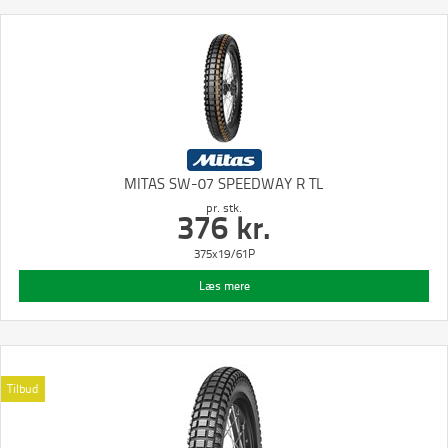
MITAS SW-07 SPEEDWAY R TL
pr. stk.
376
kr.
375x19/61P
Læs mere
Tilbud