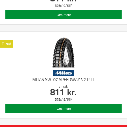
375x19/61P
Læs mere
Tilbud
MITAS SW-07 SPEEDWAY V2 R TT
pr. stk.
811
kr.
375x19/61P
Læs mere