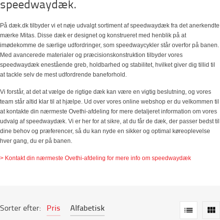
speedwaydæk.
På dæk.dk tilbyder vi et nøje udvalgt sortiment af speedwaydæk fra det anerkendte
mærke Mitas. Disse dæk er designet og konstrueret med henblik på at
imødekomme de særlige udfordringer, som speedwaycykler står overfor på banen.
Med avancerede materialer og præcisionskonstruktion tilbyder vores
speedwaydæk enestående greb, holdbarhed og stabilitet, hvilket giver dig tillid til
at tackle selv de mest udfordrende baneforhold.
Vi forstår, at det at vælge de rigtige dæk kan være en vigtig beslutning, og vores
team står altid klar til at hjælpe. Ud over vores online webshop er du velkommen til
at kontakte din nærmeste Ovethi-afdeling for mere detaljeret information om vores
udvalg af speedwaydæk. Vi er her for at sikre, at du får de dæk, der passer bedst til
dine behov og præferencer, så du kan nyde en sikker og optimal køreoplevelse
hver gang, du er på banen.
> Kontakt din nærmeste Ovethi-afdeling for mere info om speedwaydæk
Sorter efter:
Pris
Alfabetisk